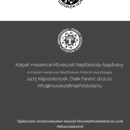
Kárpát-medencei Művészeti Népfőiskola Alapítvány
A Kárpát-medencei Népfőiskola Hálózat alapítótagja
2475 Kápolnásnyék, Deák Ferenc utca 10.
info@muveszetinepfoiskola.hu
Tájékoztató rendezvényeken készülő fényképfelvételekről és azok
felhasználásáról