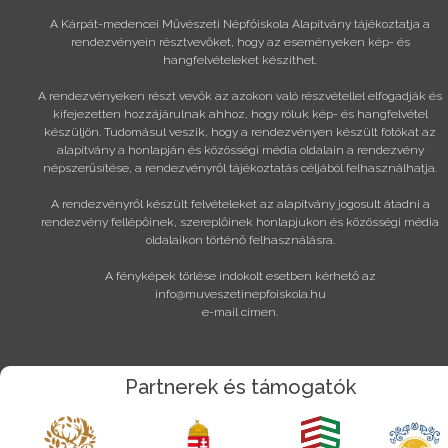
A Kárpát-medencei Művészeti Népfőiskola Alapítvány tájékoztatja a
rendezvényein résztvevőket, hogy az eseményeken kép- és
hangfelvételeket készíthet.
A rendezvényeken részt vevők az azokon való részvétellel elfogadják és
kifejezetten hozzájárulnak ahhoz, hogy róluk kép- és hangfelvétel
készüljön. Tudomásul veszik, hogy a rendezvényen készült fotókat az
alapítvány a honlapján és közösségi média oldalain a rendezvény
népszerűsítése, a rendezvényről tájékoztatás céljából felhasználhatja.
A rendezvényről készült felvételeket az alapítvány jogosult átadni a
rendezvény fellépőinek, szereplőinek honlapjukon és közösségi média
oldalaikon történő felhasználásra.
A fényképek törlése indokolt esetben kérhető az
info@muveszetinepfoiskola.hu
e-mail címen.
Partnerek és támogatók