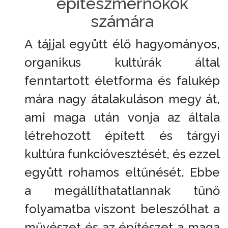
építészmérnökök
számára
A tájjal együtt élő hagyományos,
organikus kultúrák által
fenntartott életforma és falukép
mára nagy átalakuláson megy át,
ami maga után vonja az általa
létrehozott épített és tárgyi
kultúra funkcióvesztését, és ezzel
együtt rohamos eltűnését. Ebbe
a megállíthatatlannak tűnő
folyamatba viszont beleszólhat a
művészet és az építészet a maga