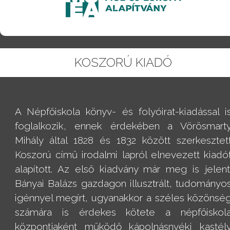
KOSZORÚ KIADÓ
A Népfőiskola könyv- és folyóirat-kiadással i
foglalkozik, ennek érdekében a Vörösmart
Mihály által 1828 és 1832 között szerkesztet
Koszorú című irodalmi lapról elnevezett kiadó
alapított. Az első kiadvány már meg is jelent
Bányai Balázs gazdagon illusztrált, tudományo
igénnyel megírt, ugyanakkor a széles közönsé
számára is érdekes kötete a népfőiskol
központjaként működő kápolnásnyéki kastél