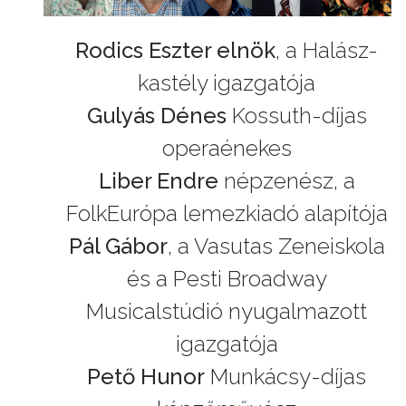
Rodics Eszter elnök
, a Halász-
kastély igazgatója
Gulyás Dénes
Kossuth-díjas
operaénekes
Liber Endre
népzenész, a
FolkEurópa lemezkiadó alapítója
Pál Gábor
, a Vasutas Zeneiskola
és a Pesti Broadway
Musicalstúdió nyugalmazott
igazgatója
Pető Hunor
Munkácsy-díjas