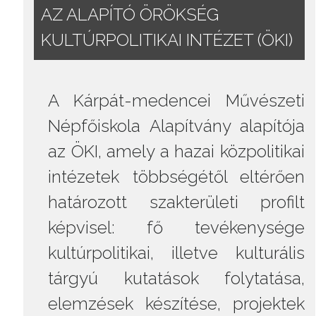
AZ ALAPÍTÓ ÖRÖKSÉG
KULTÚRPOLITIKAI INTÉZET (ÖKI)
A Kárpát-medencei Művészeti
Népfőiskola Alapítvány alapítója
az ÖKI, amely a hazai közpolitikai
intézetek többségétől eltérően
határozott szakterületi profilt
képvisel: fő tevékenysége
kultúrpolitikai, illetve kulturális
tárgyú kutatások folytatása,
elemzések készítése, projektek