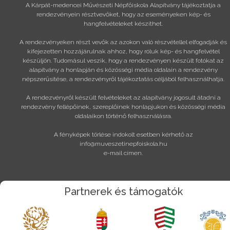
A Kárpát-medencei Művészeti Népfőiskola Alapítvány tájékoztatja a
rendezvényein résztvevőket, hogy az eseményeken kép- és
hangfelvételeket készíthet.
A rendezvényeken részt vevők az azokon való részvétellel elfogadják és
kifejezetten hozzájárulnak ahhoz, hogy róluk kép- és hangfelvétel
készüljön. Tudomásul veszik, hogy a rendezvényen készült fotókat az
alapítvány a honlapján és közösségi média oldalain a rendezvény
népszerűsítése, a rendezvényről tájékoztatás céljából felhasználhatja.
A rendezvényről készült felvételeket az alapítvány jogosult átadni a
rendezvény fellépőinek, szereplőinek honlapjukon és közösségi média
oldalaikon történő felhasználásra.
A fényképek törlése indokolt esetben kérhető az
info@muveszetinepfoiskola.hu
e-mail címen.
Partnerek és támogatók