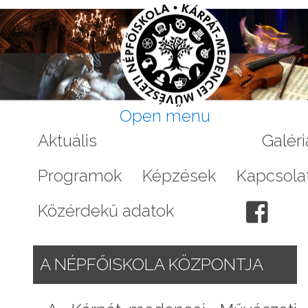
Open menu
Aktuális
A Népfőiskoláról
Galéri
Programok
Képzések
Kapcsola
Közérdekű adatok
A NÉPFŐISKOLA KÖZPONTJA