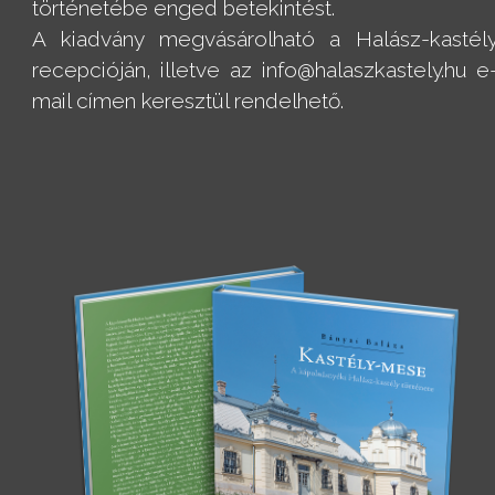
történetébe enged betekintést.
A kiadvány megvásárolható a Halász-kastél
recepcióján, illetve az info@halaszkastely.hu e
mail címen keresztül rendelhető.