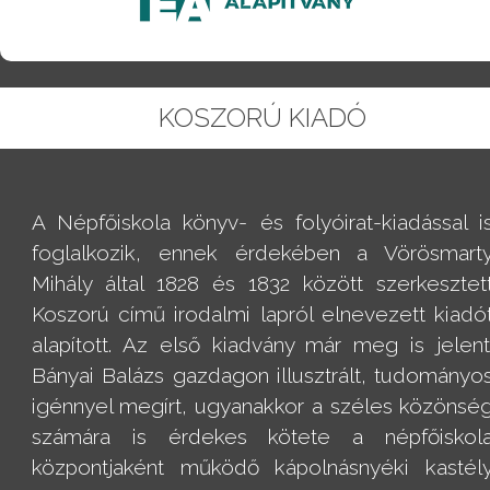
KOSZORÚ KIADÓ
A Népfőiskola könyv- és folyóirat-kiadással i
foglalkozik, ennek érdekében a Vörösmart
Mihály által 1828 és 1832 között szerkesztet
Koszorú című irodalmi lapról elnevezett kiadó
alapított. Az első kiadvány már meg is jelent
Bányai Balázs gazdagon illusztrált, tudományo
igénnyel megírt, ugyanakkor a széles közönsé
számára is érdekes kötete a népfőiskol
központjaként működő kápolnásnyéki kastél