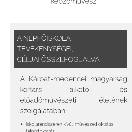
képzőművész
A NÉPFŐISKOLA
TEVÉKENYSÉGEI,
CÉLJAI ÖSSZEFOGLALVA
A Kárpát-medencei magyarság
kortárs alkotó- és
előadóművészeti életének
szolgálatában:
iskolarendszeren kívüli művészeti oktatás,
felnőttoktatás,