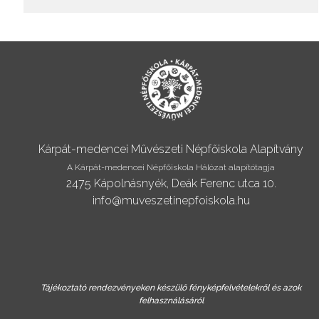
Kárpát-medencei Művészeti Népfőiskola Alapítvány
A Kárpát-medencei Népfőiskola Hálózat alapítótagja
2475 Kápolnásnyék, Deák Ferenc utca 10.
info@muveszetinepfoiskola.hu
Tájékoztató rendezvényeken készülő fényképfelvételekről és azok
felhasználásáról