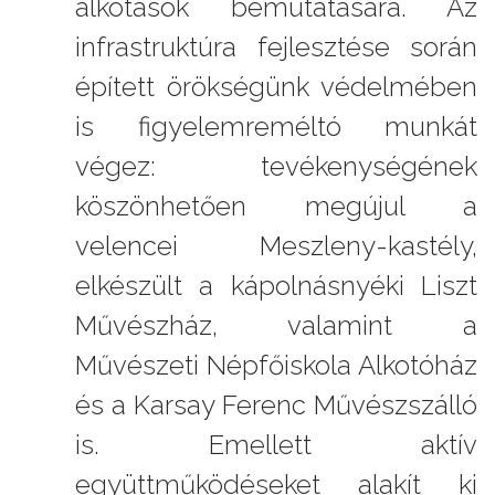
alkotások bemutatására. Az
infrastruktúra fejlesztése során
épített örökségünk védelmében
is figyelemreméltó munkát
végez: tevékenységének
köszönhetően megújul a
velencei Meszleny-kastély,
elkészült a kápolnásnyéki Liszt
Művészház, valamint a
Művészeti Népfőiskola Alkotóház
és a Karsay Ferenc Művészszálló
is. Emellett aktív
együttműködéseket alakít ki