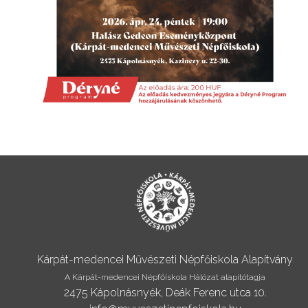
Kárpát-medencei Művészeti Népfőiskola Alapítvány
A Kárpát-medencei Népfőiskola Hálózat alapítótagja
2475 Kápolnásnyék, Deák Ferenc utca 10.