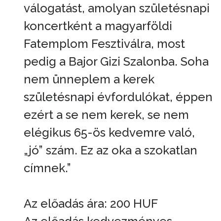
válogatást, amolyan születésnapi
koncertként a magyarföldi
Fatemplom Fesztiválra, most
pedig a Bajor Gizi Szalonba. Soha
nem ünneplem a kerek
születésnapi évfordulókat, éppen
ezért a se nem kerek, se nem
elégikus 65-ös kedvemre való,
„jó” szám. Ez az oka a szokatlan
címnek.”
Az előadás ára: 200 HUF