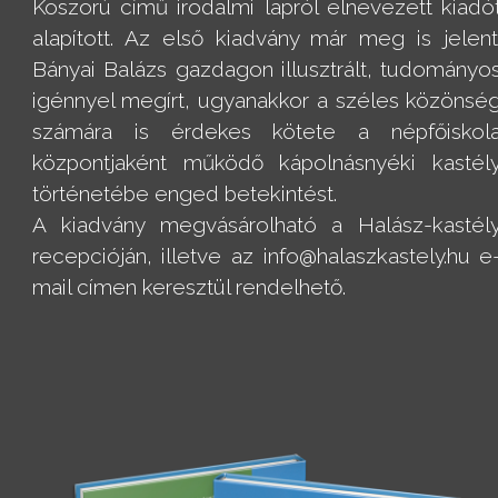
Koszorú című irodalmi lapról elnevezett kiadó
alapított. Az első kiadvány már meg is jelent
Bányai Balázs gazdagon illusztrált, tudományo
igénnyel megírt, ugyanakkor a széles közönsé
számára is érdekes kötete a népfőiskol
központjaként működő kápolnásnyéki kastél
történetébe enged betekintést.
A kiadvány megvásárolható a Halász-kastél
recepcióján, illetve az info@halaszkastely.hu e
mail címen keresztül rendelhető.