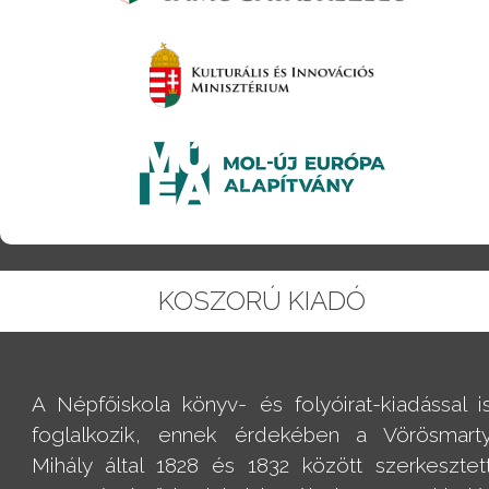
KOSZORÚ KIADÓ
A Népfőiskola könyv- és folyóirat-kiadással i
foglalkozik, ennek érdekében a Vörösmart
Mihály által 1828 és 1832 között szerkesztet