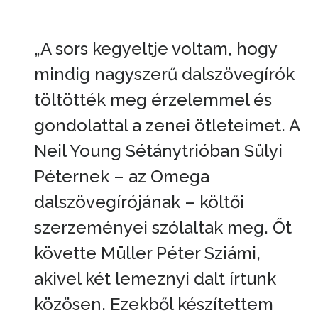
„A sors kegyeltje voltam, hogy
mindig nagyszerű dalszövegírók
töltötték meg érzelemmel és
gondolattal a zenei ötleteimet. A
Neil Young Sétánytrióban Sülyi
Péternek – az Omega
dalszövegírójának – költői
szerzeményei szólaltak meg. Őt
követte Müller Péter Sziámi,
akivel két lemeznyi dalt írtunk
közösen. Ezekből készítettem