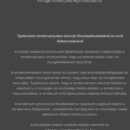
info@muveszetinepfoiskola.hu
Tájékoztató rendezvényeken készülő fényképfelvételekről és azok
felhasználásáról
A Kárpát-medencei Művészeti Népfőiskola Alapítvány tájékoztatja a
rendezvényein résztvevőket, hogy az eseményeken kép- és
hangfelvételeket készíthet.
A rendezvényeken részt vevők az azokon való részvétellel elfogadják és
kifejezetten hozzájárulnak ahhoz, hogy róluk kép- és hangfelvétel
készüljön. Tudomásul veszik, hogy a rendezvényen készült fotókat az
alapítvány a honlapján és közösségi média oldalain a rendezvény
népszerűsítése, a rendezvényről tájékoztatás céljából felhasználhatja.
A rendezvényről készült felvételeket az alapítvány jogosult átadni a
rendezvény fellépőinek, szereplőinek honlapjukon és közösségi média
oldalaikon történő felhasználásra.
A fényképek törlése indokolt esetben kérhető az
info@muveszetinepfoiskola.hu