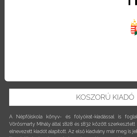
KOSZORÚ KIADÓ
A Népfőiskola könyv- és folyóirat-kiadással is fogl
Vörösmarty Mihály által 1828 és 1832 között szerkesztett
elnevezett kiadót alapított. Az első kiadvány már meg is j