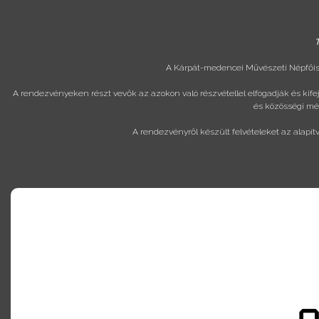
T
A Kárpát-medencei Művészeti Népfőisk
A rendezvényeken részt vevők az azokon való részvétellel elfogadják és kif
és közösségi méd
A rendezvényről készült felvételeket az alapít