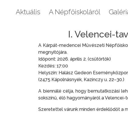
Aktuális
A Népfőiskoláról
Galéri
I. Velencei-ta
A Kárpát-medencei Művészeti Népfőiskola t
megnyitójára.
Időpont: 2026. április 2. (csütörtök)
Kezdés: 17:00
Helyszín: Halász Gedeon Eseményközpo
(2475 Kápolnásnyék, Kazinczy u. 22–30.)
A biennálé célja, hogy bemutatkozási leh
sokszínű, élő hagyományáról a Velencei-tó
Szeretettel várunk minden érdeklődőt a 