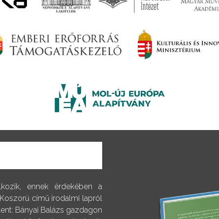
alkozik, ennek érdekében a
 Koszorú című irodalmi lapról
elent: Bányai Balázs gazdagon