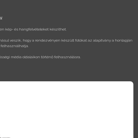
ól
n kép- és hangfelvételeket készíthet.
másul veszik, hogy a rendezvényen készült fotókat az alapítvány a honlapján
 felhasználhatja.
össégi média oldalaikon történő felhasználásra.