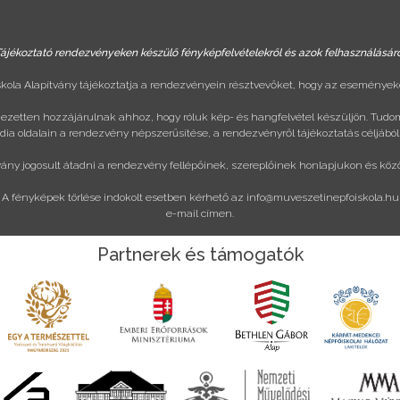
ájékoztató rendezvényeken készülő fényképfelvételekről és azok felhasználásár
ola Alapítvány tájékoztatja a rendezvényein résztvevőket, hogy az eseményeke
ejezetten hozzájárulnak ahhoz, hogy róluk kép- és hangfelvétel készüljön. Tudo
ia oldalain a rendezvény népszerűsítése, a rendezvényről tájékoztatás céljából
vány jogosult átadni a rendezvény fellépőinek, szereplőinek honlapjukon és köz
A fényképek törlése indokolt esetben kérhető az
info@muveszetinepfoiskola.hu
e-mail címen.
Partnerek és támogatók