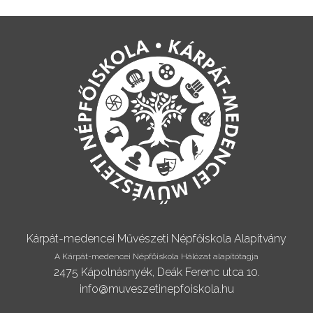
Kárpát-medencei Művészeti Népfőiskola Alapítvány
A Kárpát-medencei Népfőiskola Hálózat alapítótagja
2475 Kápolnásnyék, Deák Ferenc utca 10.
info@muveszetinepfoiskola.hu