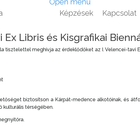
Open menu
a
Programok
Képzések
Kapcsolat
vi Ex Libris és Kisgrafikai Bien
isztelettel meghívja az érdeklődőket az I. Velencei-tavi Ex
nt
etőséget biztosítson a Kárpát-medence alkotóinak, és átfogó
 kulturális térségében.
megnyitóra.