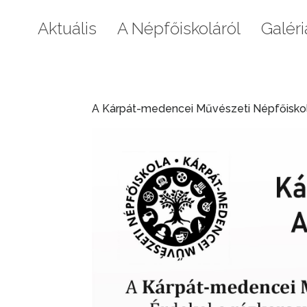
Aktuális
A Népfőiskoláról
Galéri
A Kárpát-medencei Művészeti Népfőiskol