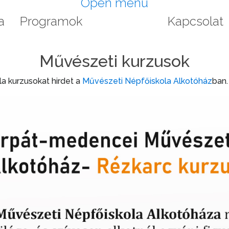
Open menu
a
Programok
Képzések
Kapcsolat
Művészeti kurzusok
a kurzusokat hirdet a
Művészeti Népfőiskola Alkotóház
ban.