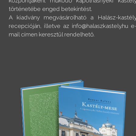
központjaként működő kápolnásnyéki kastél
történetébe enged betekintést.
A kiadvány megvásárolható a Halász-kastél
recepcióján, illetve az info@halaszkastely.hu e
mail címen keresztül rendelhető.