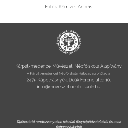
Fotók: Kőmives András
Kárpát-medencei Művészeti Népfőiskola Alapítvány
A Kárpát-medencei Népfőiskola Hálózat alapítótagja
2475 Kápolnásnyék, Deák Ferenc utca 10.
info@muveszetinepfoiskola.hu
Tájékoztató rendezvényeken készülő fényképfelvételekről és azok
felhasználásáról