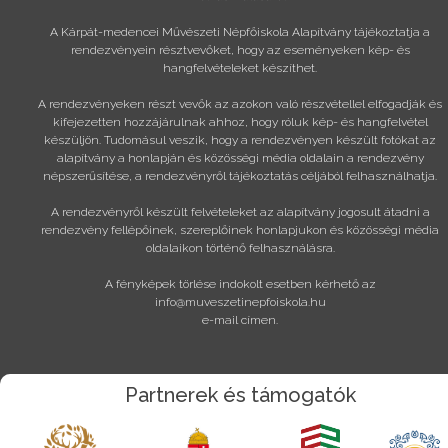
A Kárpát-medencei Művészeti Népfőiskola Alapítvány tájékoztatja a
rendezvényein résztvevőket, hogy az eseményeken kép- és
hangfelvételeket készíthet.
A rendezvényeken részt vevők az azokon való részvétellel elfogadják és
kifejezetten hozzájárulnak ahhoz, hogy róluk kép- és hangfelvétel
készüljön. Tudomásul veszik, hogy a rendezvényen készült fotókat az
alapítvány a honlapján és közösségi média oldalain a rendezvény
népszerűsítése, a rendezvényről tájékoztatás céljából felhasználhatja.
A rendezvényről készült felvételeket az alapítvány jogosult átadni a
rendezvény fellépőinek, szereplőinek honlapjukon és közösségi média
oldalaikon történő felhasználásra.
A fényképek törlése indokolt esetben kérhető az
info@muveszetinepfoiskola.hu
e-mail címen.
Partnerek és támogatók