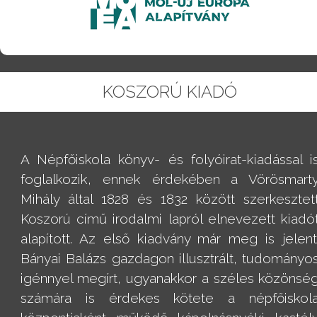
KOSZORÚ KIADÓ
A Népfőiskola könyv- és folyóirat-kiadással i
foglalkozik, ennek érdekében a Vörösmart
Mihály által 1828 és 1832 között szerkesztet
Koszorú című irodalmi lapról elnevezett kiadó
alapított. Az első kiadvány már meg is jelent
Bányai Balázs gazdagon illusztrált, tudományo
igénnyel megírt, ugyanakkor a széles közönsé
számára is érdekes kötete a népfőiskol