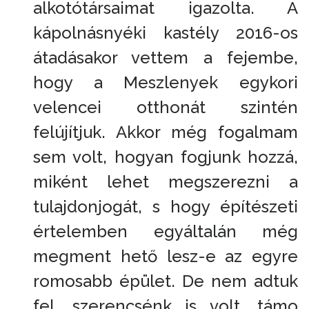
alkotótársaimat igazolta. A
kápolnásnyéki kastély 2016-os
átadásakor vettem a fejembe,
hogy a Meszlenyek egykori
velencei otthonát szintén
felújítjuk. Akkor még fogalmam
sem volt, hogyan fogjunk hozzá,
miként lehet megszerezni a
tulajdonjogát, s hogy építészeti
értelemben egyáltalán még
megment hető lesz-e az egyre
romosabb épület. De nem adtuk
fel, szerencsénk is volt, támo