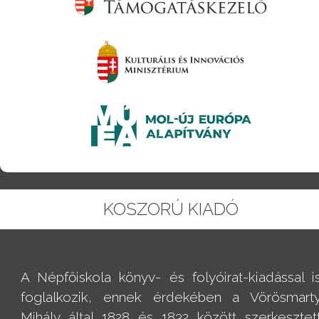
KOSZORÚ KIADÓ
A Népfőiskola könyv- és folyóirat-kiadással i
foglalkozik, ennek érdekében a Vörösmart
Mihály által 1828 és 1832 között szerkesztet