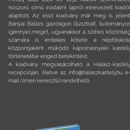
Koszorú című irodalmi lapról elnevezett kiadó
alapított. Az első kiadvány már meg is jelent
Bányai Balázs gazdagon illusztrált, tudományo
igénnyel megírt, ugyanakkor a széles közönsé
számára is érdekes kötete a népfőiskol
központjaként működő kápolnásnyéki kastél
történetébe enged betekintést.
A kiadvány megvásárolható a Halász-kastél
recepcióján, illetve az info@halaszkastely.hu e
mail címen keresztül rendelhető.