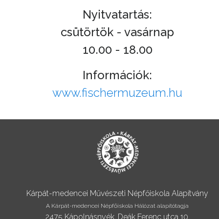
Nyitvatartás:
csütörtök - vasárnap
10.00 - 18.00
Információk:
www.fischermuzeum.hu
Kárpát-medencei Művészeti Népfőiskola Alapítvány
A Kárpát-medencei Népfőiskola Hálózat alapítótagja
2475 Kápolnásnyék, Deák Ferenc utca 10.