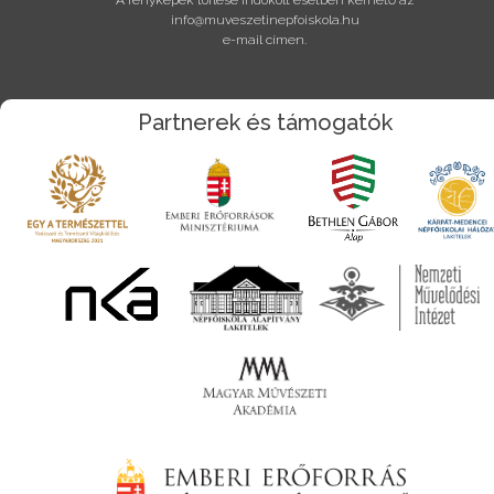
A fényképek törlése indokolt esetben kérhető az
info@muveszetinepfoiskola.hu
e-mail címen.
Partnerek és támogatók