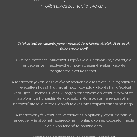
info@muveszetinepfoiskola.hu
Tájékoztató rendezvényeken készülő fényképfelvételekről és azok
felhasználásáról
A Kárpát-medencei Művészeti Népfőiskola Alapítvány tájékoztatja a
rendezvényein résztvevőket, hogy az eseményeken kép- és
hangfelvételeket készíthet.
A rendezvényeken részt vevők az azokon való részvétellel elfogadják és
kifejezetten hozzájárulnak ahhoz, hogy róluk kép- és hangfelvétel
készüljön. Tudomásul veszik, hogy a rendezvényen készült fotókat az
alapítvány a honlapján és közösségi média oldalain a rendezvény
népszerűsítése, a rendezvényről tájékoztatás céljából felhasználhatja.
A rendezvényről készült felvételeket az alapítvány jogosult átadni a
rendezvény fellépőinek, szereplőinek honlapjukon és közösségi média
oldalaikon történő felhasználásra.