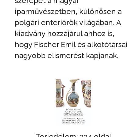
szerepét a magyar
iparművészetben, különösen a
polgári enteriőrök világában. A
kiadvány hozzájárul ahhoz is,
hogy Fischer Emil és alkotótársai
nagyobb elismerést kapjanak.
Terjedelem: 224 oldal