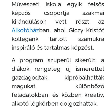
Művészeti Iskola egyik felsős
képzős csoportja szakmai
kiránduláson vett részt az
Alkotóház
ban, ahol Giczy Kristóf
kollégánk tartott számukra
inspiráló és tartalmas képzést.
A program szuperül sikerült: a
diákok rengeteg új ismerettel
gazdagodtak, kipróbálhatták
magukat különböző
feladatokban, és közben kreatív,
alkotó légkörben dolgozhattak.