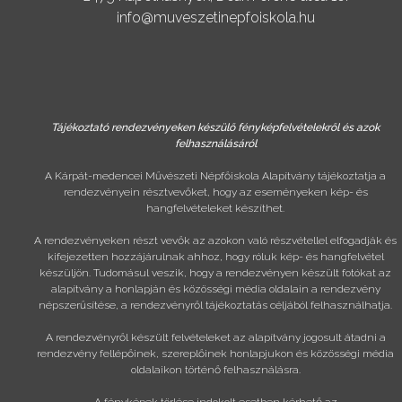
info@muveszetinepfoiskola.hu
Tájékoztató rendezvényeken készülő fényképfelvételekről és azok
felhasználásáról
A Kárpát-medencei Művészeti Népfőiskola Alapítvány tájékoztatja a
rendezvényein résztvevőket, hogy az eseményeken kép- és
hangfelvételeket készíthet.
A rendezvényeken részt vevők az azokon való részvétellel elfogadják és
kifejezetten hozzájárulnak ahhoz, hogy róluk kép- és hangfelvétel
készüljön. Tudomásul veszik, hogy a rendezvényen készült fotókat az
alapítvány a honlapján és közösségi média oldalain a rendezvény
népszerűsítése, a rendezvényről tájékoztatás céljából felhasználhatja.
A rendezvényről készült felvételeket az alapítvány jogosult átadni a
rendezvény fellépőinek, szereplőinek honlapjukon és közösségi média
oldalaikon történő felhasználásra.