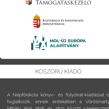
KOSZORÚ KIADÓ
A Népfőiskola könyv- és folyóirat-kiadással i
foglalkozik, ennek érdekében a Vörösmart
Mihály által 1828 és 1832 között szerkesztet