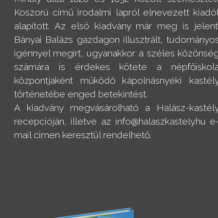
Koszorú című irodalmi lapról elnevezett kiadó
alapított. Az első kiadvány már meg is jelent
Bányai Balázs gazdagon illusztrált, tudományo
igénnyel megírt, ugyanakkor a széles közönsé
számára is érdekes kötete a népfőiskol
központjaként működő kápolnásnyéki kastél
történetébe enged betekintést.
A kiadvány megvásárolható a Halász-kastél
recepcióján, illetve az info@halaszkastely.hu e
mail címen keresztül rendelhető.