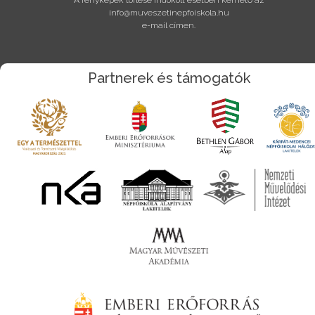
A fényképek törlése indokolt esetben kérhető az
info@muveszetinepfoiskola.hu
e-mail címen.
Partnerek és támogatók