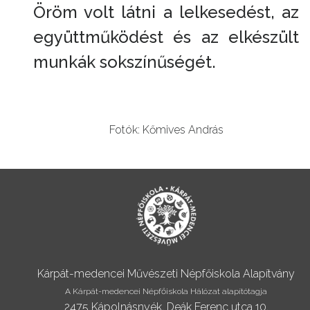
Öröm volt látni a lelkesedést, az
együttműködést és az elkészült
munkák sokszínűségét.
Fotók: Kőmives András
Kárpát-medencei Művészeti Népfőiskola Alapítvány
A Kárpát-medencei Népfőiskola Hálózat alapítótagja
2475 Kápolnásnyék, Deák Ferenc utca 10.