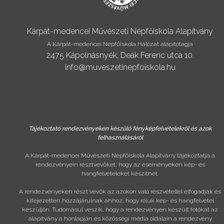
Kárpát-medencei Művészeti Népfőiskola Alapítvány
A Kárpát-medencei Népfőiskola Hálózat alapítótagja
2475 Kápolnásnyék, Deák Ferenc utca 10.
info@muveszetinepfoiskola.hu
Tájékoztató rendezvényeken készülő fényképfelvételekről és azok
felhasználásáról
A Kárpát-medencei Művészeti Népfőiskola Alapítvány tájékoztatja a
rendezvényein résztvevőket, hogy az eseményeken kép- és
hangfelvételeket készíthet.
A rendezvényeken részt vevők az azokon való részvétellel elfogadják és
kifejezetten hozzájárulnak ahhoz, hogy róluk kép- és hangfelvétel
készüljön. Tudomásul veszik, hogy a rendezvényen készült fotókat az
alapítvány a honlapján és közösségi média oldalain a rendezvény