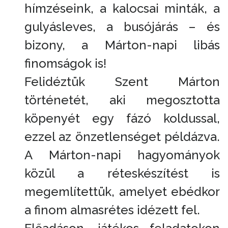
hímzéseink, a kalocsai minták, a
gulyásleves, a busójárás – és
bizony, a Márton-napi libás
finomságok is!
Felidéztük Szent Márton
történetét, aki megosztotta
köpenyét egy fázó koldussal,
ezzel az önzetlenséget példázva.
A Márton-napi hagyományok
közül a réteskészítést is
megemlítettük, amelyet ebédkor
a finom almasrétes idézett fel.