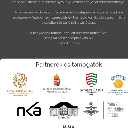
népszerűsítése, a rendezvényről tájékoztatás céljából felhasználhatja.
A rendezvényről készült felvételeket az alapítvány jogosult átadni a
rendezvény fellépőinek, szereplőinek honlapjukon és közösségi média
oldalaikon történő felhasználásra.
A fényképek törlése indokolt esetben kérhető az
info@muveszetinepfoiskola.hu
e-mail címen.
Partnerek és támogatók