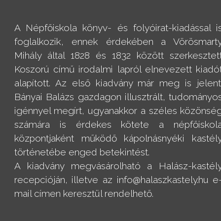
A Népfőiskola könyv- és folyóirat-kiadással i
foglalkozik, ennek érdekében a Vörösmart
Mihály által 1828 és 1832 között szerkesztet
Koszorú című irodalmi lapról elnevezett kiadó
alapított. Az első kiadvány már meg is jelent
Bányai Balázs gazdagon illusztrált, tudományo
igénnyel megírt, ugyanakkor a széles közönsé
számára is érdekes kötete a népfőiskol
központjaként működő kápolnásnyéki kastél
történetébe enged betekintést.
A kiadvány megvásárolható a Halász-kastél
recepcióján, illetve az info@halaszkastely.hu e
mail címen keresztül rendelhető.