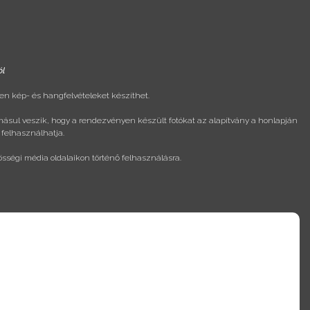
ól
n kép- és hangfelvételeket készíthet.
másul veszik, hogy a rendezvényen készült fotókat az alapítvány a honlapján
 felhasználhatja.
össégi média oldalaikon történő felhasználásra.