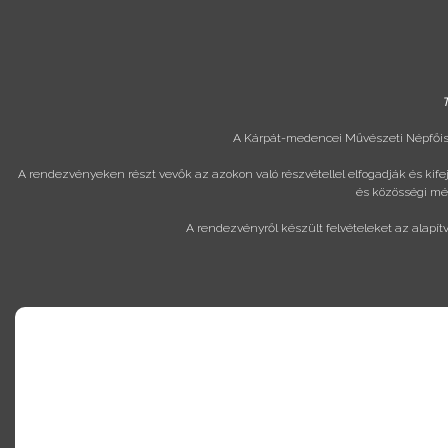
T
A Kárpát-medencei Művészeti Népfőisk
A rendezvényeken részt vevők az azokon való részvétellel elfogadják és kif
és közösségi méd
A rendezvényről készült felvételeket az alapít