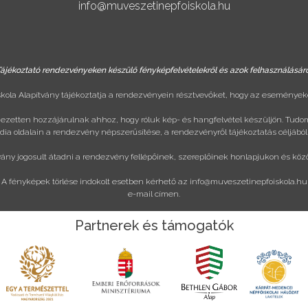
info@muveszetinepfoiskola.hu
ájékoztató rendezvényeken készülő fényképfelvételekről és azok felhasználásár
ola Alapítvány tájékoztatja a rendezvényein résztvevőket, hogy az eseményeke
ejezetten hozzájárulnak ahhoz, hogy róluk kép- és hangfelvétel készüljön. Tudo
ia oldalain a rendezvény népszerűsítése, a rendezvényről tájékoztatás céljából
vány jogosult átadni a rendezvény fellépőinek, szereplőinek honlapjukon és köz
A fényképek törlése indokolt esetben kérhető az
info@muveszetinepfoiskola.hu
e-mail címen.
Partnerek és támogatók