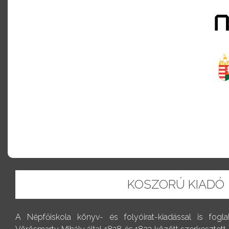
KOSZORÚ KIADÓ
A Népfőiskola könyv- és folyóirat-kiadással is fogl