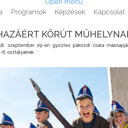
Open menu
a
Programok
Képzések
Kapcsolat
HAZÁÉRT KÖRÚT MŰHELYNA
szeptember 29-én győztes pákozdi csata másnapjá
6. osztályainak.