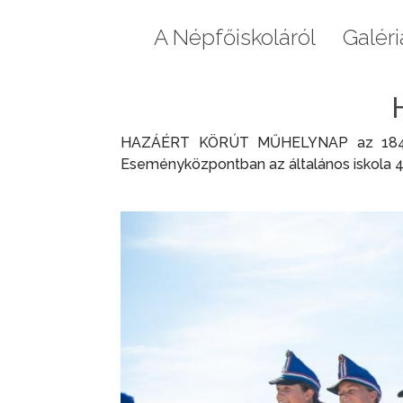
Aktuális
A Népfőiskoláról
Galéri
HAZÁÉRT KÖRÚT MŰHELYNAP az 1848. 
Eseményközpontban az általános iskola 4-