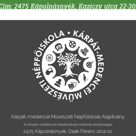
Kárpát-medencei Művészeti Népfőiskola Alapítvány
A Kárpát-medencei Népfőiskola Hálózat alapítótagja
2475 Kápolnásnyék, Deák Ferenc utca 10.