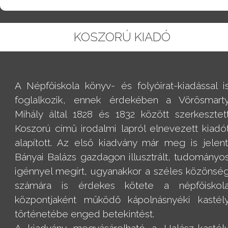
KOSZORÚ KIADÓ
A Népfőiskola könyv- és folyóirat-kiadással i
foglalkozik, ennek érdekében a Vörösmart
Mihály által 1828 és 1832 között szerkesztet
Koszorú című irodalmi lapról elnevezett kiadó
alapított. Az első kiadvány már meg is jelent
Bányai Balázs gazdagon illusztrált, tudományo
igénnyel megírt, ugyanakkor a széles közönsé
számára is érdekes kötete a népfőiskol
központjaként működő kápolnásnyéki kastél
történetébe enged betekintést.
A kiadvány megvásárolható a Halász-kastél