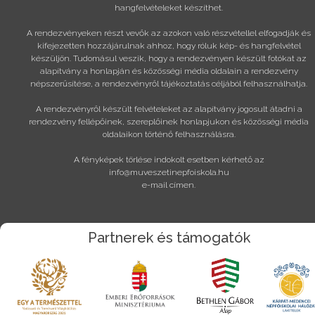
hangfelvételeket készíthet.
A rendezvényeken részt vevők az azokon való részvétellel elfogadják és
kifejezetten hozzájárulnak ahhoz, hogy róluk kép- és hangfelvétel
készüljön. Tudomásul veszik, hogy a rendezvényen készült fotókat az
alapítvány a honlapján és közösségi média oldalain a rendezvény
népszerűsítése, a rendezvényről tájékoztatás céljából felhasználhatja.
A rendezvényről készült felvételeket az alapítvány jogosult átadni a
rendezvény fellépőinek, szereplőinek honlapjukon és közösségi média
oldalaikon történő felhasználásra.
A fényképek törlése indokolt esetben kérhető az
info@muveszetinepfoiskola.hu
e-mail címen.
Partnerek és támogatók