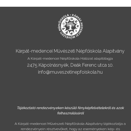
Kárpát-medencei Művészeti Népfőiskola Alapítvány
A Kárpát-medencei Népfőiskola Hálózat alapítótagja
2475 Kápolnásnyék, Deák Ferenc utca 10.
info@muveszetinepfoiskola.hu
Tájékoztató rendezvényeken készülő fényképfelvételekről és azok
felhasználásáról
A Kárpát-medencei Művészeti Népfőiskola Alapítvány tájékoztatja a
rendezvényein résztvevőket, hogy az eseményeken kép- és