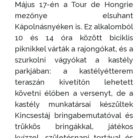
Május 17-én a Tour de Hongrie
mezőnye elsuhant
Kápolnásnyéken is. Ez alkalomból
10 és 14 óra között biciklis
piknikkel várták a rajongókat, és a
szurkolni vágyókat a kastély
parkjában: a kastélyétterem
teraszán kivetítőn lehetett
követni élőben a versenyt, de a
kastély munkatársai készültek
Kincsestáj bringabemutatóval és
trükkös bringákkal, játékos
kvízzel, születésnapi tortával és