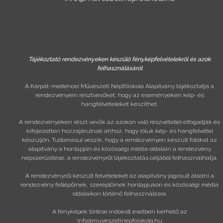
Tájékoztató rendezvényeken készülő fényképfelvételekről és azok
felhasználásáról
A Kárpát-medencei Művészeti Népfőiskola Alapítvány tájékoztatja a
rendezvényein résztvevőket, hogy az eseményeken kép- és
hangfelvételeket készíthet.
A rendezvényeken részt vevők az azokon való részvétellel elfogadják és
kifejezetten hozzájárulnak ahhoz, hogy róluk kép- és hangfelvétel
készüljön. Tudomásul veszik, hogy a rendezvényen készült fotókat az
alapítvány a honlapján és közösségi média oldalain a rendezvény
népszerűsítése, a rendezvényről tájékoztatás céljából felhasználhatja.
A rendezvényről készült felvételeket az alapítvány jogosult átadni a
rendezvény fellépőinek, szereplőinek honlapjukon és közösségi média
oldalaikon történő felhasználásra.
A fényképek törlése indokolt esetben kérhető az
info@muveszetinepfoiskola.hu