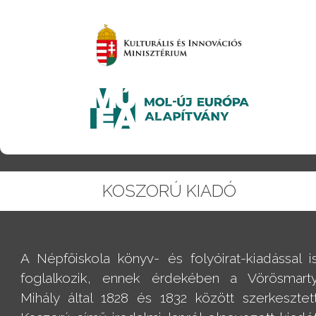
KOSZORÚ KIADÓ
A Népfőiskola könyv- és folyóirat-kiadással i
foglalkozik, ennek érdekében a Vörösmart
Mihály által 1828 és 1832 között szerkesztet