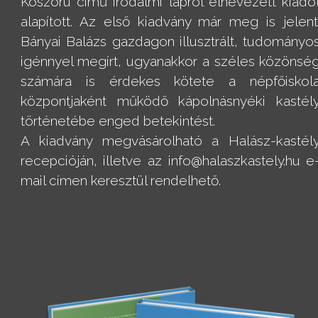
Koszorú című irodalmi lapról elnevezett kiadó
alapított. Az első kiadvány már meg is jelent
Bányai Balázs gazdagon illusztrált, tudományo
igénnyel megírt, ugyanakkor a széles közönsé
számára is érdekes kötete a népfőiskol
központjaként működő kápolnásnyéki kastél
történetébe enged betekintést.
A kiadvány megvásárolható a Halász-kastél
recepcióján, illetve az info@halaszkastely.hu e
mail címen keresztül rendelhető.