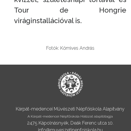
Tour de Hongrie
viráginstallációval is.
Fotók: Kőmives András
Kárpát-medencei Művészeti Népfőiskola Alapítvány
A Kárpát-medencei Népfőiskola Hálózat alapítótagja
2475 Kápolnásnyék, Deák Ferenc utca 10.
info@muveszetinepfoiskola.hu