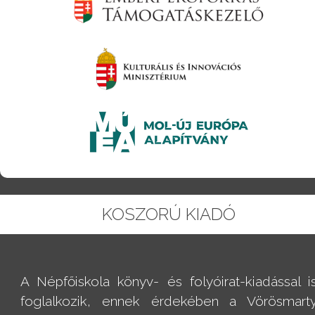
KOSZORÚ KIADÓ
A Népfőiskola könyv- és folyóirat-kiadással i
foglalkozik, ennek érdekében a Vörösmart