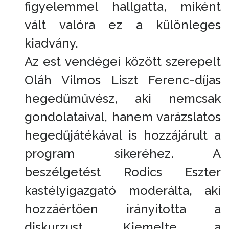
figyelemmel hallgatta, miként
vált valóra ez a különleges
kiadvány.
Az est vendégei között szerepelt
Oláh Vilmos Liszt Ferenc-díjas
hegedűművész, aki nemcsak
gondolataival, hanem varázslatos
hegedűjátékával is hozzájárult a
program sikeréhez. A
beszélgetést Rodics Eszter
kastélyigazgató moderálta, aki
hozzáértően irányította a
diskurzust. Kiemelte a