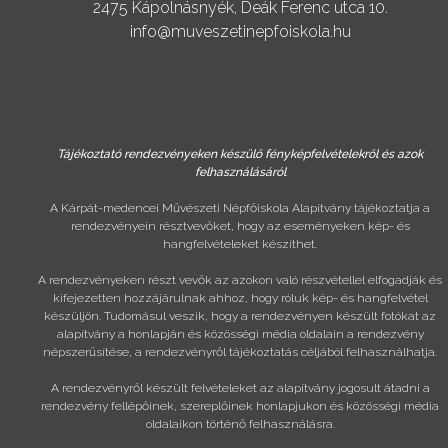
2475 Kápolnásnyék, Deák Ferenc utca 10.
info@muveszetinepfoiskola.hu
Tájékoztató rendezvényeken készülő fényképfelvételekről és azok
felhasználásáról
A Kárpát-medencei Művészeti Népfőiskola Alapítvány tájékoztatja a
rendezvényein résztvevőket, hogy az eseményeken kép- és
hangfelvételeket készíthet.
A rendezvényeken részt vevők az azokon való részvétellel elfogadják és
kifejezetten hozzájárulnak ahhoz, hogy róluk kép- és hangfelvétel
készüljön. Tudomásul veszik, hogy a rendezvényen készült fotókat az
alapítvány a honlapján és közösségi média oldalain a rendezvény
népszerűsítése, a rendezvényről tájékoztatás céljából felhasználhatja.
A rendezvényről készült felvételeket az alapítvány jogosult átadni a
rendezvény fellépőinek, szereplőinek honlapjukon és közösségi média
oldalaikon történő felhasználásra.