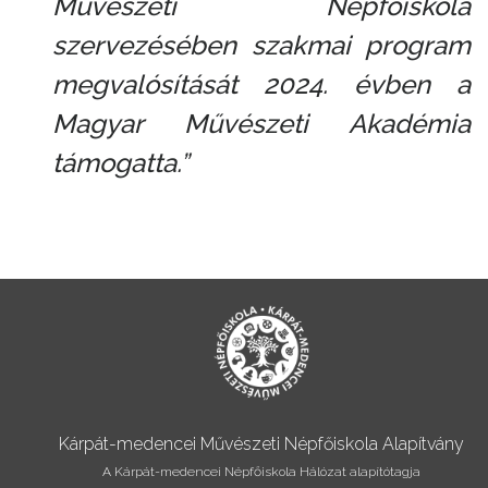
Művészeti Népfőiskola
szervezésében szakmai program
megvalósítását 2024. évben a
Magyar Művészeti Akadémia
támogatta.”
Kárpát-medencei Művészeti Népfőiskola Alapítvány
A Kárpát-medencei Népfőiskola Hálózat alapítótagja