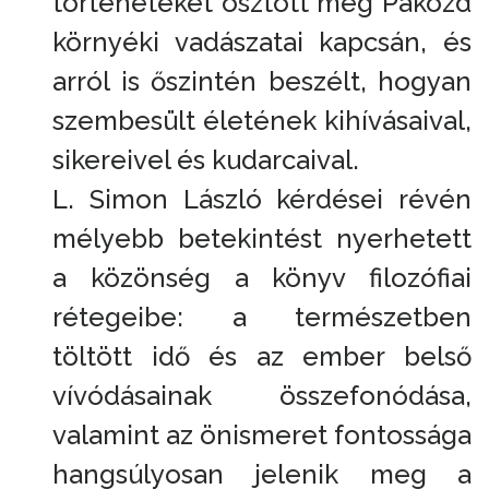
történeteket osztott meg Pákozd
környéki vadászatai kapcsán, és
arról is őszintén beszélt, hogyan
szembesült életének kihívásaival,
sikereivel és kudarcaival.
L. Simon László kérdései révén
mélyebb betekintést nyerhetett
a közönség a könyv filozófiai
rétegeibe: a természetben
töltött idő és az ember belső
vívódásainak összefonódása,
valamint az önismeret fontossága
hangsúlyosan jelenik meg a