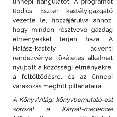
ünnepi hangulatot. A programot
Rodics Eszter kastélyigazgató
vezette le, hozzájárulva ahhoz,
hogy minden résztvevő gazdag
élményekkel térjen haza. A
Halász-kastély adventi
rendezvénye tökéletes alkalmat
nyújtott a közösségi élményekre,
a feltöltődésre, és az ünnepi
várakozás meghitt pillanataira.
A KönyvVilág: könyvbemutató-est
sorozat a Kárpát-medencei