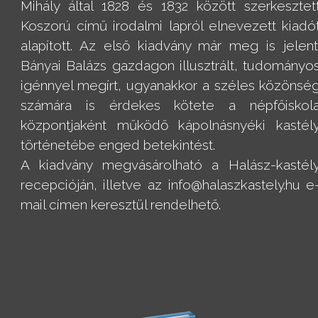
Mihály által 1828 és 1832 között szerkesztet
Koszorú című irodalmi lapról elnevezett kiadó
alapított. Az első kiadvány már meg is jelent
Bányai Balázs gazdagon illusztrált, tudományo
igénnyel megírt, ugyanakkor a széles közönsé
számára is érdekes kötete a népfőiskol
központjaként működő kápolnásnyéki kastél
történetébe enged betekintést.
A kiadvány megvásárolható a Halász-kastél
recepcióján, illetve az info@halaszkastely.hu e
mail címen keresztül rendelhető.