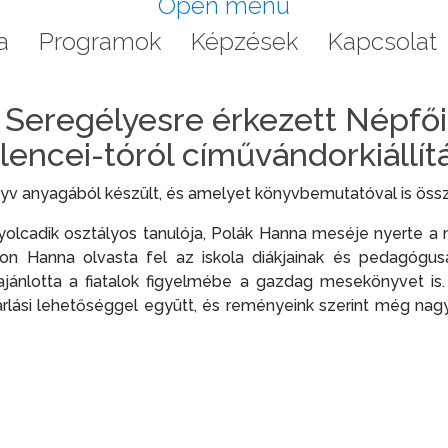
Open menu
a
Programok
Képzések
Kapcsolat
, Seregélyesre érkezett Népfő
lencei-tóról cíművándorkiállít
önyv anyagából készült, és amelyet könyvbemutatóval is öss
 nyolcadik osztályos tanulója, Polák Hanna meséje nyerte 
 Hanna olvasta fel az iskola diákjainak és pedagógusain
ajánlotta a fiatalok figyelmébe a gazdag mesekönyvet is.
rlási lehetőséggel együtt, és reményeink szerint még nagyo