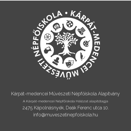
Kárpát-medencei Művészeti Népfőiskola Alapítvány
A Kárpát-medencei Népfőiskola Hálózat alapítótagja
2475 Kápolnásnyék, Deák Ferenc utca 10.
info@muveszetinepfoiskola.hu