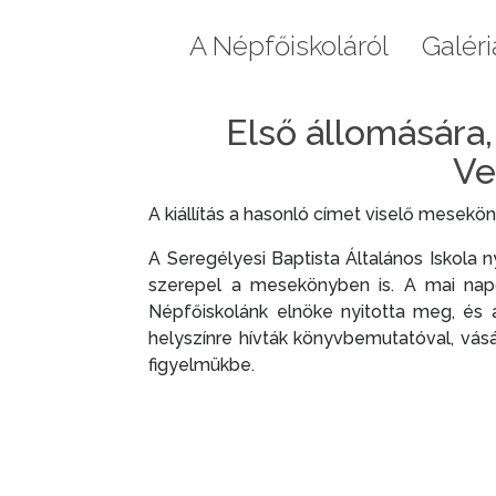
Aktuális
A Népfőiskoláról
Galéri
Első állomására
Ve
A kiállítás a hasonló címet viselő mesek
A Seregélyesi Baptista Általános Iskola
szerepel a mesekönyben is. A mai napon
Népfőiskolánk elnöke nyitotta meg, és 
helyszínre hívták könyvbemutatóval, vásá
figyelmükbe.