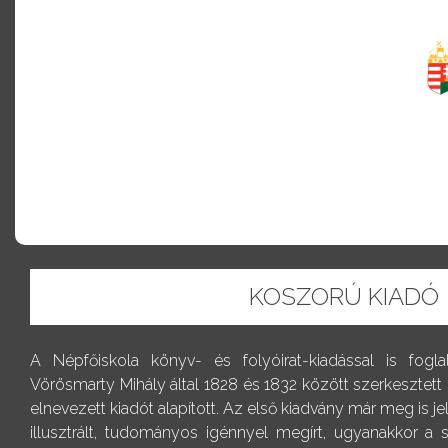
KOSZORÚ KIADÓ
A Népfőiskola könyv- és folyóirat-kiadással is fogl
Vörösmarty Mihály által 1828 és 1832 között szerkesztett
elnevezett kiadót alapított. Az első kiadvány már meg is j
illusztrált, tudományos igénnyel megírt, ugyanakkor a