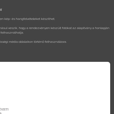
ól
n kép- és hangfelvételeket készíthet.
másul veszik, hogy a rendezvényen készült fotókat az alapítvány a honlapján
 felhasználhatja.
össégi média oldalaikon történő felhasználásra.