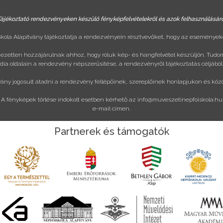
ájékoztató rendezvényeken készülő fényképfelvételekről és azok felhasználásár
ola Alapítvány tájékoztatja a rendezvényein résztvevőket, hogy az eseményeke
ejezetten hozzájárulnak ahhoz, hogy róluk kép- és hangfelvétel készüljön. Tudo
ia oldalain a rendezvény népszerűsítése, a rendezvényről tájékoztatás céljából
vány jogosult átadni a rendezvény fellépőinek, szereplőinek honlapjukon és köz
A fényképek törlése indokolt esetben kérhető az
info@muveszetinepfoiskola.hu
e-mail címen.
Partnerek és támogatók