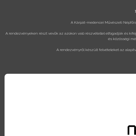
T
A Kárpát-medencei Művészeti Népfőisk
A rendezvényeken részt vevők az azokon való részvétellel elfogadják és kif
és közösségi méd
A rendezvényről készült felvételeket az alapít