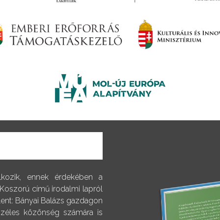
alkozik, ennek érdekében a
 Koszorú című irodalmi lapról
elent: Bányai Balázs gazdagon
 széles közönség számára is