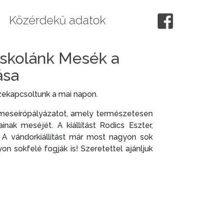
Közérdekű adatok
iskolánk Mesék a
ása
zekapcsoltunk a mai napon.
a meseírópályázatot, amely természetesen
ak meséjét. A kiállítást Rodics Eszter,
 A vándorkiállítást már most nagyon sok
n sokfelé fogják is! Szeretettel ajánljuk