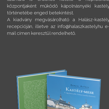
központjaként működő kápolnásnyéki kastél
történetébe enged betekintést.
A kiadvány megvásárolható a Halász-kastél
recepcióján, illetve az info@halaszkastely.hu e
mail címen keresztül rendelhető.