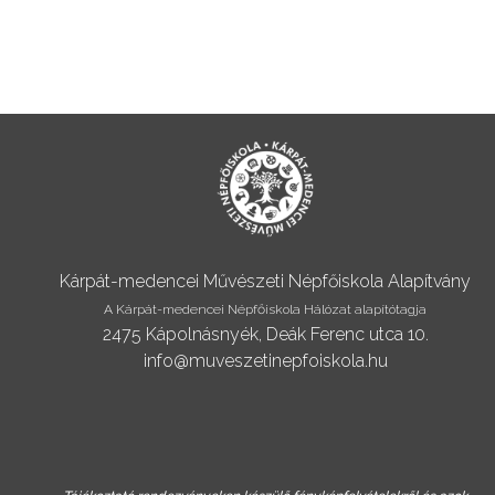
Kárpát-medencei Művészeti Népfőiskola Alapítvány
A Kárpát-medencei Népfőiskola Hálózat alapítótagja
2475 Kápolnásnyék, Deák Ferenc utca 10.
info@muveszetinepfoiskola.hu