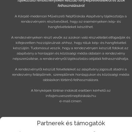
Tájékoztató rendezvényeken készülő fényképfelvételekről és azok
felhasználásáról
A Kárpát-medencei Művészeti Népfőiskola Alapítvány tájékoztatja a
rendezvényein résztvevőket, hogy az eseményeken kép- és
hangfelvételeket készíthet.
A rendezvényeken részt vevők az azokon való részvétellel elfogadják és
kifejezetten hozzájárulnak ahhoz, hogy róluk kép- és hangfelvétel
készüljön. Tudomásul veszik, hogy a rendezvényen készült fotókat az
alapítvány a honlapján és közösségi média oldalain a rendezvény
népszerűsítése, a rendezvényről tájékoztatás céljából felhasználhatja.
A rendezvényről készült felvételeket az alapítvány jogosult átadni a
rendezvény fellépőinek, szereplőinek honlapjukon és közösségi média
oldalaikon történő felhasználásra.
A fényképek törlése indokolt esetben kérhető az
info@muveszetinepfoiskola.hu
e-mail címen.
Partnerek és támogatók