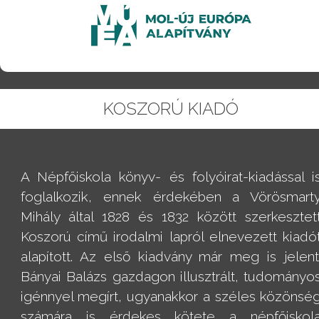
KOSZORÚ KIADÓ
A Népfőiskola könyv- és folyóirat-kiadással i
foglalkozik, ennek érdekében a Vörösmart
Mihály által 1828 és 1832 között szerkesztet
Koszorú című irodalmi lapról elnevezett kiadó
alapított. Az első kiadvány már meg is jelent
Bányai Balázs gazdagon illusztrált, tudományo
igénnyel megírt, ugyanakkor a széles közönsé
számára is érdekes kötete a népfőiskol