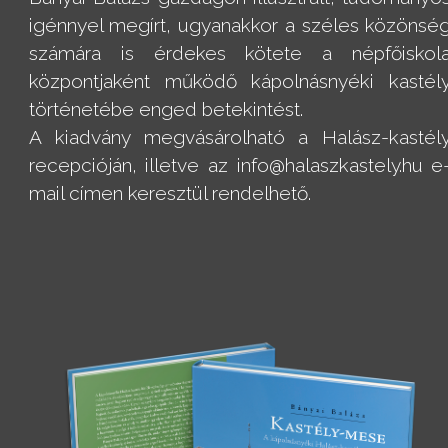
igénnyel megírt, ugyanakkor a széles közönsé
számára is érdekes kötete a népfőiskol
központjaként működő kápolnásnyéki kastél
történetébe enged betekintést.
A kiadvány megvásárolható a Halász-kastél
recepcióján, illetve az info@halaszkastely.hu e
mail címen keresztül rendelhető.