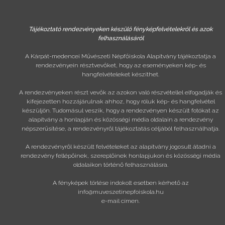
Tájékoztató rendezvényeken készülő fényképfelvételekről és azok
felhasználásáról
A Kárpát-medencei Művészeti Népfőiskola Alapítvány tájékoztatja a
rendezvényein résztvevőket, hogy az eseményeken kép- és
hangfelvételeket készíthet.
A rendezvényeken részt vevők az azokon való részvétellel elfogadják és
kifejezetten hozzájárulnak ahhoz, hogy róluk kép- és hangfelvétel
készüljön. Tudomásul veszik, hogy a rendezvényen készült fotókat az
alapítvány a honlapján és közösségi média oldalain a rendezvény
népszerűsítése, a rendezvényről tájékoztatás céljából felhasználhatja.
A rendezvényről készült felvételeket az alapítvány jogosult átadni a
rendezvény fellépőinek, szereplőinek honlapjukon és közösségi média
oldalaikon történő felhasználásra.
A fényképek törlése indokolt esetben kérhető az
info@muveszetinepfoiskola.hu
e-mail címen.