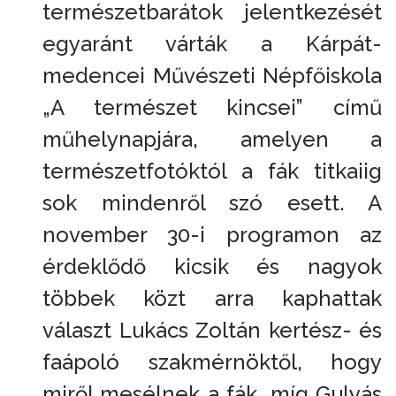
természetbarátok jelentkezését
egyaránt várták a Kárpát-
medencei Művészeti Népfőiskola
„A természet kincsei” című
műhelynapjára, amelyen a
természetfotóktól a fák titkaiig
sok mindenről szó esett. A
november 30-i programon az
érdeklődő kicsik és nagyok
többek közt arra kaphattak
választ Lukács Zoltán kertész- és
faápoló szakmérnöktől, hogy
miről mesélnek a fák, míg Gulyás