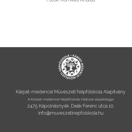
Kárpát-medencei Művészeti Népfőiskola Alapítvány
A Kárpát-medencei Népfőiskola Hálózat alapítótagja
2475 Kápolnásnyék, Deák Ferenc utca 10.
info@muveszetinepfoiskola.hu