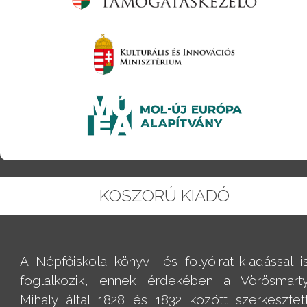
KOSZORÚ KIADÓ
A Népfőiskola könyv- és folyóirat-kiadással i
foglalkozik, ennek érdekében a Vörösmart
Mihály által 1828 és 1832 között szerkesztet