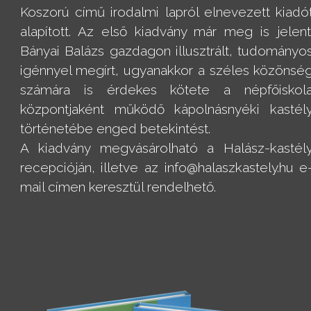
Koszorú című irodalmi lapról elnevezett kiadó
alapított. Az első kiadvány már meg is jelent
Bányai Balázs gazdagon illusztrált, tudományo
igénnyel megírt, ugyanakkor a széles közönsé
számára is érdekes kötete a népfőiskol
központjaként működő kápolnásnyéki kastél
történetébe enged betekintést.
A kiadvány megvásárolható a Halász-kastél
recepcióján, illetve az info@halaszkastely.hu e
mail címen keresztül rendelhető.