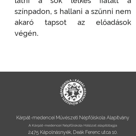
látni a sok lelkes fiatalt a
színpadon, s hallani a szűnni nem
akaró tapsot az előadások
végén.
Kárpát-medencei Művészeti Népfőiskola Alapítvány
A Kárpát-medencei Népfőiskola Hálózat alapítótagja
2475 Kápolnásnyék, Deák Ferenc utca 10.