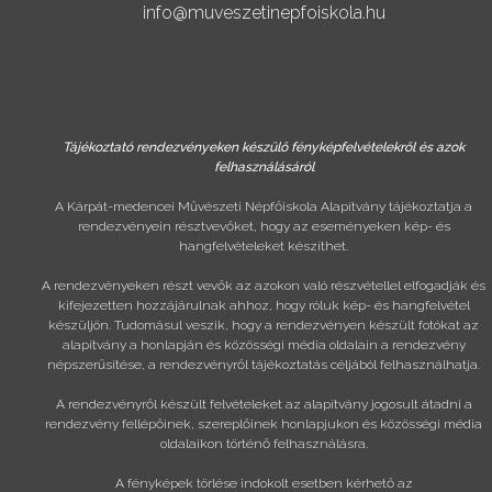
info@muveszetinepfoiskola.hu
Tájékoztató rendezvényeken készülő fényképfelvételekről és azok
felhasználásáról
A Kárpát-medencei Művészeti Népfőiskola Alapítvány tájékoztatja a
rendezvényein résztvevőket, hogy az eseményeken kép- és
hangfelvételeket készíthet.
A rendezvényeken részt vevők az azokon való részvétellel elfogadják és
kifejezetten hozzájárulnak ahhoz, hogy róluk kép- és hangfelvétel
készüljön. Tudomásul veszik, hogy a rendezvényen készült fotókat az
alapítvány a honlapján és közösségi média oldalain a rendezvény
népszerűsítése, a rendezvényről tájékoztatás céljából felhasználhatja.
A rendezvényről készült felvételeket az alapítvány jogosult átadni a
rendezvény fellépőinek, szereplőinek honlapjukon és közösségi média
oldalaikon történő felhasználásra.
A fényképek törlése indokolt esetben kérhető az