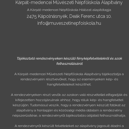
Kárpát-medencei Művészeti Népfőiskola Alapítvány
A Kárpát-medencei Népfőiskola Hálózat alapítótagja
2475 Kápolnásnyék, Deák Ferenc utca 10.
info@muveszetinepfoiskola.hu
Tájékoztató rendezvényeken készülő fényképfelvételekről és azok
felhasználásáról
A Kárpát-medencei Művészeti Népfőiskola Alapítvány tájékoztatja a
rendezvényein résztvevőket, hogy az eseményeken kép- és
hangfelvételeket készíthet.
A rendezvényeken részt vevők az azokon való részvétellel elfogadják és
kifejezetten hozzájárulnak ahhoz, hogy róluk kép- és hangfelvétel
készüljön. Tudomásul veszik, hogy a rendezvényen készült fotókat az
alapítvány a honlapján és közösségi média oldalain a rendezvény
népszerűsítése, a rendezvényről tájékoztatás céljából felhasználhatja.
A rendezvényről készült felvételeket az alapítvány jogosult átadni a