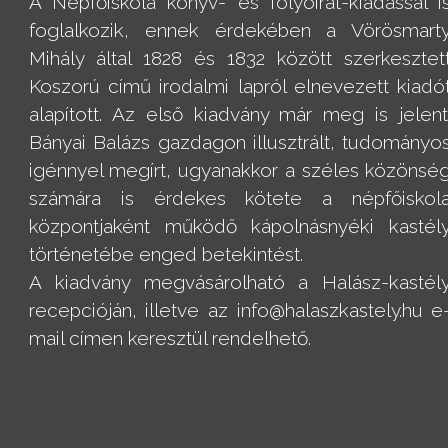
A Népfőiskola könyv- és folyóirat-kiadással i
foglalkozik, ennek érdekében a Vörösmart
Mihály által 1828 és 1832 között szerkesztet
Koszorú című irodalmi lapról elnevezett kiadó
alapított. Az első kiadvány már meg is jelent
Bányai Balázs gazdagon illusztrált, tudományo
igénnyel megírt, ugyanakkor a széles közönsé
számára is érdekes kötete a népfőiskol
központjaként működő kápolnásnyéki kastél
történetébe enged betekintést.
A kiadvány megvásárolható a Halász-kastél
recepcióján, illetve az info@halaszkastely.hu e
mail címen keresztül rendelhető.