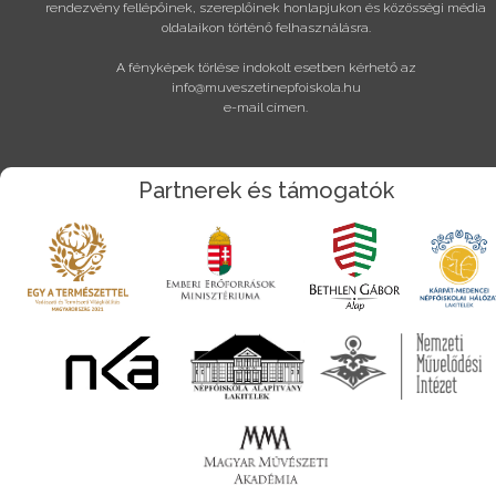
rendezvény fellépőinek, szereplőinek honlapjukon és közösségi média
oldalaikon történő felhasználásra.
A fényképek törlése indokolt esetben kérhető az
info@muveszetinepfoiskola.hu
e-mail címen.
Partnerek és támogatók