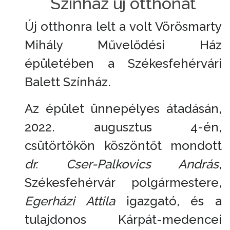
Színház új otthonát
Új otthonra lelt a volt Vörösmarty
Mihály Művelődési Ház
épületében a Székesfehérvári
Balett Színház.
Az épület ünnepélyes átadásán,
2022. augusztus 4-én,
csütörtökön köszöntőt mondott
dr. Cser-Palkovics András
,
Székesfehérvár polgármestere,
Egerházi Attila
igazgató, és a
tulajdonos Kárpát-medencei