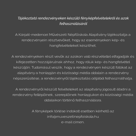
Tájékoztató rendezvényeken készülő fényképfelvételekről és azok
felhasználásáról
A Kárpát-medencei Művészeti Népfőiskola Alapítvány tájékoztatja a
rendezvényein résztvevőket, hogy az eseményeken kép- és
hangfelvételeket készíthet.
A rendezvényeken részt vevők az azokon való részvétellel elfogadják és
kifejezetten hozzájárulnak ahhoz, hogy róluk kép- és hangfelvétel
készüljön. Tudomásul veszik, hogy a rendezvényen készült fotókat az
alapítvány a honlapján és közösségi média oldalain a rendezvény
népszerűsítése, a rendezvényről tájékoztatás céljából felhasználhatja.
A rendezvényről készült felvételeket az alapítvány jogosult átadni a
rendezvény fellépőinek, szereplőinek honlapjukon és közösségi média
oldalaikon történő felhasználásra.
A fényképek törlése indokolt esetben kérhető az
info@muveszetinepfoiskola.hu
e-mail címen.