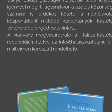
igénnyel megírt, ugyanakkor a széles közönsé
számára is érdekes kötete a népfőiskol
központjaként működő kápolnásnyéki kastél
történetébe enged betekintést.
A kiadvány megvásárolható a Halász-kastél
recepcióján, illetve az info@halaszkastely.hu e
mail címen keresztül rendelhető.