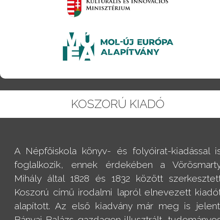
KOSZORÚ KIADÓ
A Népfőiskola könyv- és folyóirat-kiadással i
foglalkozik, ennek érdekében a Vörösmart
Mihály által 1828 és 1832 között szerkesztet
Koszorú című irodalmi lapról elnevezett kiadó
alapított. Az első kiadvány már meg is jelent
Bányai Balázs gazdagon illusztrált, tudományo