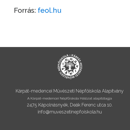
Forrás:
feol.hu
Kárpát-medencei Művészeti Népfőiskola Alapítvány
A Kárpát-medencei Népfőiskola Hálózat alapítótagja
2475 Kápolnásnyék, Deák Ferenc utca 10.
info@muveszetinepfoiskola.hu