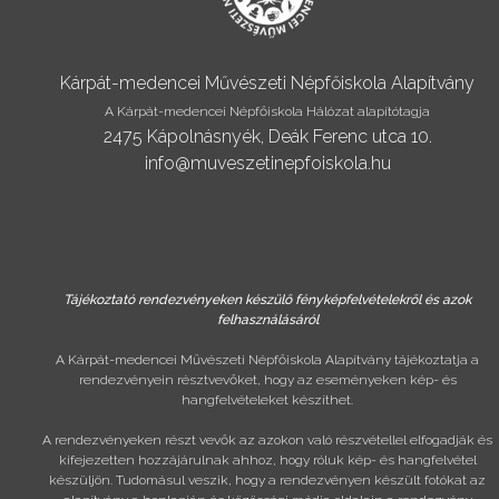
Kárpát-medencei Művészeti Népfőiskola Alapítvány
A Kárpát-medencei Népfőiskola Hálózat alapítótagja
2475 Kápolnásnyék, Deák Ferenc utca 10.
info@muveszetinepfoiskola.hu
Tájékoztató rendezvényeken készülő fényképfelvételekről és azok
felhasználásáról
A Kárpát-medencei Művészeti Népfőiskola Alapítvány tájékoztatja a
rendezvényein résztvevőket, hogy az eseményeken kép- és
hangfelvételeket készíthet.
A rendezvényeken részt vevők az azokon való részvétellel elfogadják és
kifejezetten hozzájárulnak ahhoz, hogy róluk kép- és hangfelvétel
készüljön. Tudomásul veszik, hogy a rendezvényen készült fotókat az