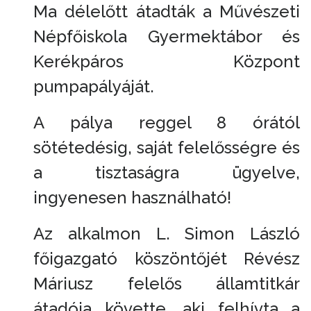
Ma délelőtt átadták a Művészeti
Népfőiskola Gyermektábor és
Kerékpáros Központ
pumpapályáját.
A pálya reggel 8 órától
sötétedésig, saját felelősségre és
a tisztaságra ügyelve,
ingyenesen használható!
Az alkalmon L. Simon László
főigazgató köszöntőjét Révész
Máriusz felelős államtitkár
átadója követte, aki felhívta a