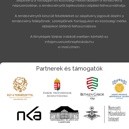
alapítvány a honlapján és közösségi média oldalain a rendezvény
népszerűsítése, a rendezvényről tájékoztatás céljából felhasználhatja.
A rendezvényről készült felvételeket az alapítvány jogosult átadni a
rendezvény fellépőinek, szereplőinek honlapjukon és közösségi média
oldalaikon történő felhasználásra.
A fényképek törlése indokolt esetben kérhető az
info@muveszetinepfoiskola.hu
e-mail címen.
Partnerek és támogatók