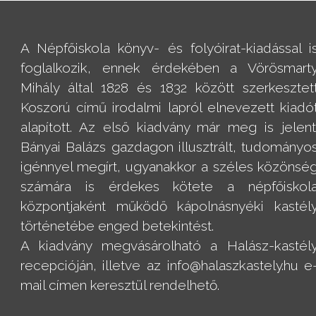
A Népfőiskola könyv- és folyóirat-kiadással i
foglalkozik, ennek érdekében a Vörösmart
Mihály által 1828 és 1832 között szerkesztet
Koszorú című irodalmi lapról elnevezett kiadó
alapított. Az első kiadvány már meg is jelent
Bányai Balázs gazdagon illusztrált, tudományo
igénnyel megírt, ugyanakkor a széles közönsé
számára is érdekes kötete a népfőiskol
központjaként működő kápolnásnyéki kastél
történetébe enged betekintést.
A kiadvány megvásárolható a Halász-kastél
recepcióján, illetve az info@halaszkastely.hu e
mail címen keresztül rendelhető.